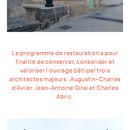
Le programme de restauration a pour
finalité de conserver, consolider et
valoriser l’ouvrage bâti par trois
architectes majeurs : Augustin-Charles
d’Aviler, Jean-Antoine Giral et Charles
Abric.