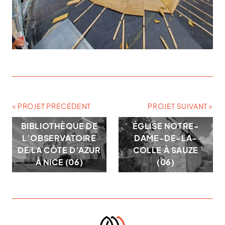
< PROJET PRÉCÉDENT
PROJET SUIVANT >
BIBLIOTHÈQUE DE
ÉGLISE NOTRE-
L’OBSERVATOIRE
DAME-DE-LA-
DE LA CÔTE D’AZUR
COLLE À SAUZE
À NICE (06)
(06)